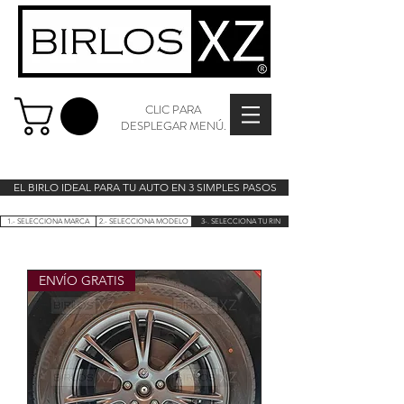
CLIC PARA
DESPLEGAR MENÚ.
EL BIRLO IDEAL PARA TU AUTO EN 3 SIMPLES PASOS
1.- SELECCIONA MARCA
2.- SELECCIONA MODELO
3-. SELECCIONA TU RIN
ENVÍO GRATIS