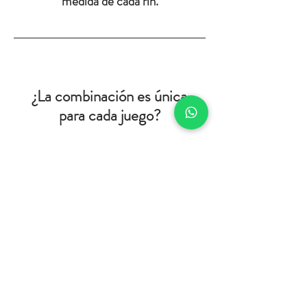
medida de cada rin.
¿La combinación es única
para cada juego?
Tenemos miles de combinaciones.
Cada combinación se repite solo en
5 juegos. Cada uno de estos juegos
iguales se envía a ciudades diferentes
para que nunca encuentres una llave
igual a la tuya.