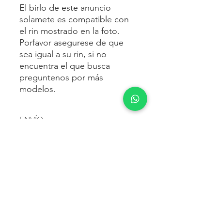
El birlo de este anuncio
solamete es compatible con
el rin mostrado en la foto.
Porfavor asegurese de que
sea igual a su rin, si no
encuentra el que busca
preguntenos por más
modelos.
ENVÍO
Envío gratis
a toda la república
FORMAS DE PAGO
mexicana.
Reciba sus birlos al siguiente día hábil
Para pagar agrega al carrito y luego
FACTURACIÓN E IMPUESTOS
o 2 días hábiles como máximo.
procede con la compra.
Enviamos por:
DHL, FEDEX,
Te dará las siguientes opciones
ESTAFETA, REDPACK.
Los precios mostrados incluyen IVA.
POLÍTICA DE DEVOLUCIÓN.
1.- Depósito o transferencia.
Para esto