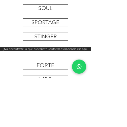
SOUL
SPORTAGE
STINGER
¿No encontraste lo que buscabas? Contactanos haciendo clic aquí.
FORTE
NIRO
SEDONA
SONET
SELTOS