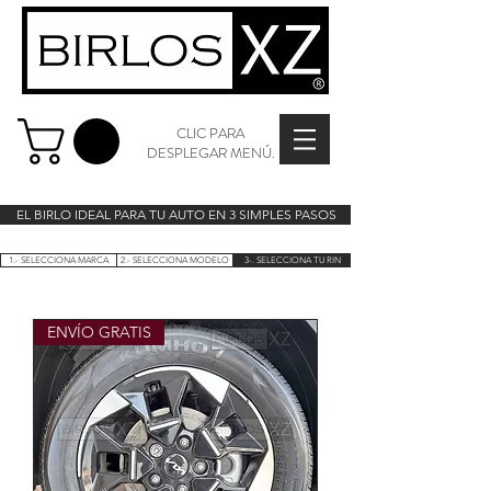
CLIC PARA
DESPLEGAR MENÚ.
EL BIRLO IDEAL PARA TU AUTO EN 3 SIMPLES PASOS
1.- SELECCIONA MARCA
2.- SELECCIONA MODELO
3-. SELECCIONA TU RIN
ENVÍO GRATIS