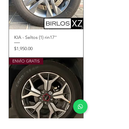
KIA - Seltos (1) rin17''
Precio
$1,950.00
ENVÍO GRATIS