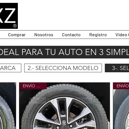
Comprar
Nosotros
Contacto
Registro
Video 
IDEAL PARA TU AUTO EN 3 SIMP
MARCA
2.- SELECCIONA MODELO
3-. S
ENVÍO GRATIS