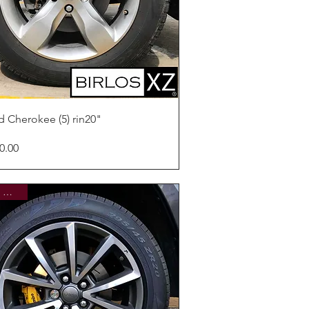
Vista rápida
 Cherokee (5) rin20"
o
0.00
ENVÍO GRATIS