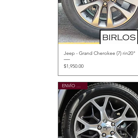
Vista rápida
Jeep - Grand Cherokee (7) rin20"
Precio
$1,950.00
ENVÍO GRATIS