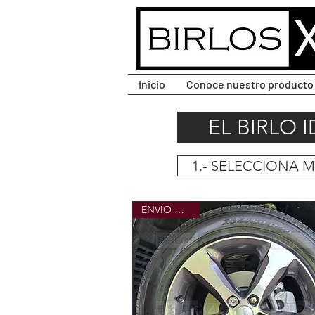
CLIC PARA DESPLEGAR
MENÚ.
Inicio
Conoce nuestro producto
EL BIRLO 
1.- SELECCIONA 
ENVÍO GRATIS