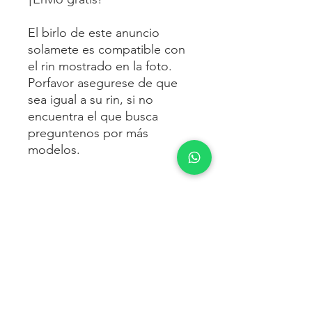
El birlo de este anuncio
solamete es compatible con
el rin mostrado en la foto.
Porfavor asegurese de que
sea igual a su rin, si no
encuentra el que busca
preguntenos por más
modelos.
ENVÍO
Envío gratis
a toda la república
FORMAS DE PAGO
mexicana.
Reciba sus birlos al siguiente día hábil
Para pagar agrega al carrito y luego
FACTURACIÓN E IMPUESTOS
o 2 días hábiles como máximo.
procede con la compra.
Enviamos por:
DHL, FEDEX,
Te dará las siguientes opciones