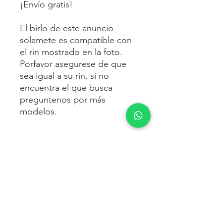
¡Envío gratis!
El birlo de este anuncio
solamete es compatible con
el rin mostrado en la foto.
Porfavor asegurese de que
sea igual a su rin, si no
encuentra el que busca
preguntenos por más
modelos.
ENVÍO
Envío gratis
a toda la república
FORMAS DE PAGO
mexicana.
Reciba sus birlos al siguiente día hábil
Para pagar agrega al carrito y luego
FACTURACIÓN E IMPUESTOS
o 2 días hábiles como máximo.
procede con la compra.
Enviamos por:
DHL, FEDEX,
Te dará las siguientes opciones