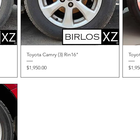
Vista rápida
Toyota Camry (3) Rin16"
Toyot
Precio
Preci
$1,950.00
$1,95