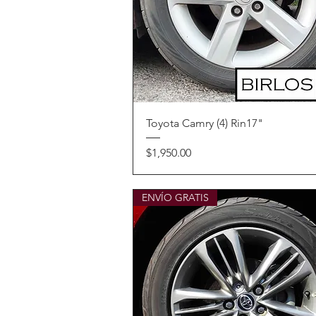
Vista rápida
Toyota Camry (4) Rin17"
Precio
$1,950.00
ENVÍO GRATIS