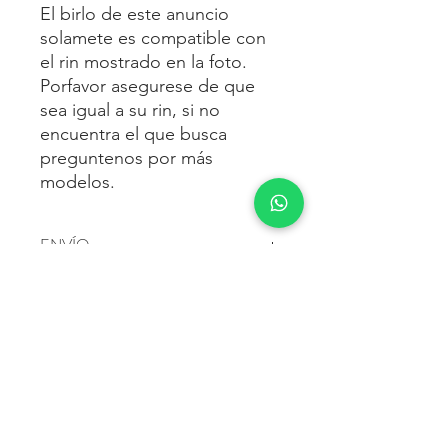
El birlo de este anuncio
solamete es compatible con
el rin mostrado en la foto.
Porfavor asegurese de que
sea igual a su rin, si no
encuentra el que busca
preguntenos por más
modelos.
ENVÍO
Envío gratis
a toda la república
FORMAS DE PAGO
mexicana.
Reciba sus birlos al siguiente día hábil
Para pagar agrega al carrito y luego
FACTURACIÓN E IMPUESTOS
o 2 días hábiles como máximo.
procede con la compra.
Enviamos por:
DHL, FEDEX,
Te dará las siguientes opciones
ESTAFETA, REDPACK.
Los precios mostrados incluyen IVA.
POLÍTICA DE DEVOLUCIÓN.
1.- Depósito o transferencia.
Para esto