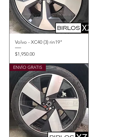
Volvo - XC40 (3) rin19"
Precio
$1,950.00
ENVÍO GRATIS