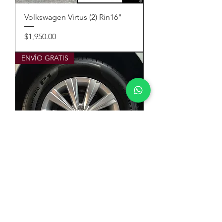
Volkswagen Virtus (2) Rin16"
Precio
$1,950.00
ENVÍO GRATIS
Volkswagen Virtus (1) Rin15"
Precio
$1,950.00