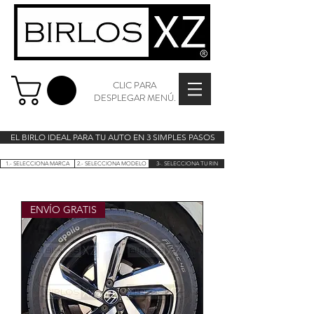
CLIC PARA
DESPLEGAR MENÚ.
EL BIRLO IDEAL PARA TU AUTO EN 3 SIMPLES PASOS
1.- SELECCIONA MARCA
2.- SELECCIONA MODELO
3-. SELECCIONA TU RIN
ENVÍO GRATIS