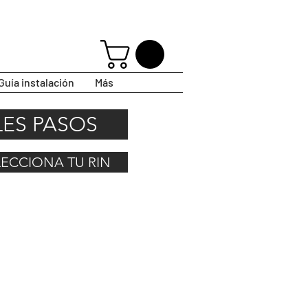
Guía instalación
Más
LES PASOS
ELECCIONA TU RIN