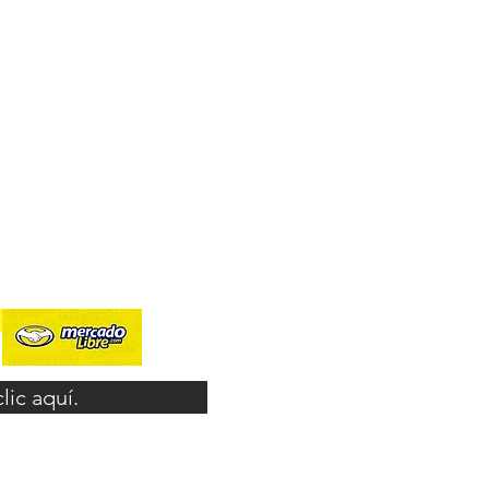
ic aquí.