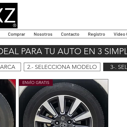
Comprar
Nosotros
Contacto
Registro
Video 
IDEAL PARA TU AUTO EN 3 SIMP
MARCA
2.- SELECCIONA MODELO
3-. S
ENVÍO GRATIS