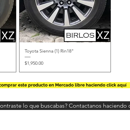
Vista rápida
Toyota Sienna (1) Rin18"
Precio
$1,950.00
omprar este producto en Mercado libre haciendo click aquí
ontraste lo que buscabas? Contactanos haciendo cl