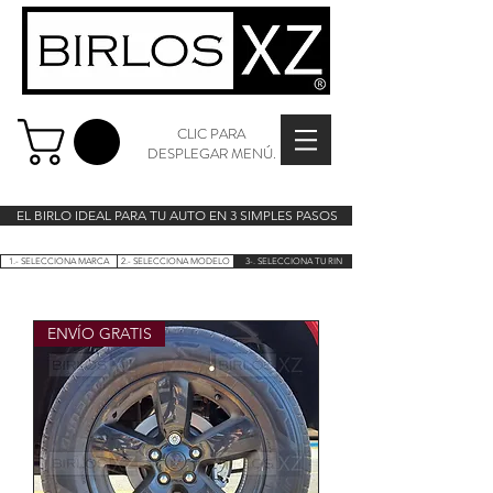
CLIC PARA
DESPLEGAR MENÚ.
EL BIRLO IDEAL PARA TU AUTO EN 3 SIMPLES PASOS
1.- SELECCIONA MARCA
2.- SELECCIONA MODELO
3-. SELECCIONA TU RIN
ENVÍO GRATIS