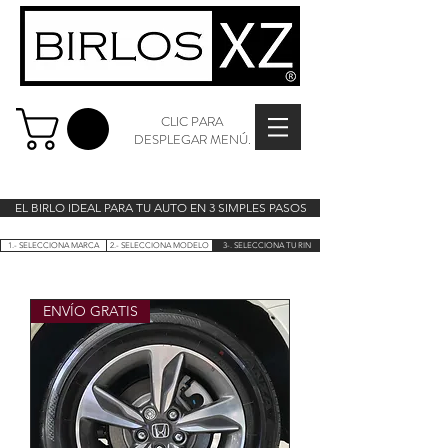
CLIC PARA
DESPLEGAR MENÚ.
EL BIRLO IDEAL PARA TU AUTO EN 3 SIMPLES PASOS
1.- SELECCIONA MARCA
2.- SELECCIONA MODELO
3-. SELECCIONA TU RIN
ENVÍO GRATIS