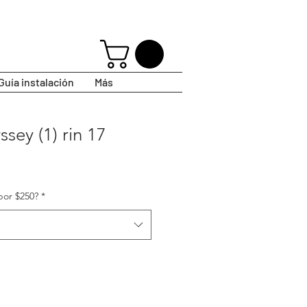
Guía instalación
Más
ey (1) rin 17
por $250?
*