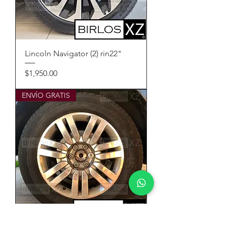
Lincoln Navigator (2) rin22"
Precio
$1,950.00
ENVÍO GRATIS