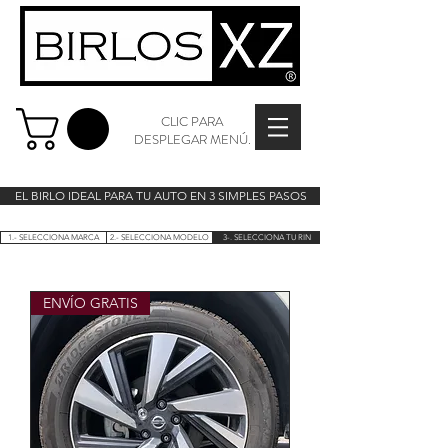
CLIC PARA
DESPLEGAR MENÚ.
EL BIRLO IDEAL PARA TU AUTO EN 3 SIMPLES PASOS
1.- SELECCIONA MARCA
2.- SELECCIONA MODELO
3-. SELECCIONA TU RIN
ENVÍO GRATIS