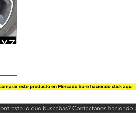
omprar este producto en Mercado libre haciendo click aquí
ontraste lo que buscabas? Contactanos haciendo cl