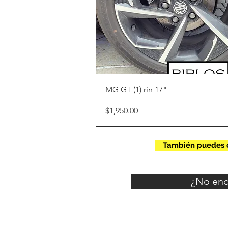
Vista rápida
MG GT (1) rin 17"
Precio
$1,950.00
También puedes c
¿No enc