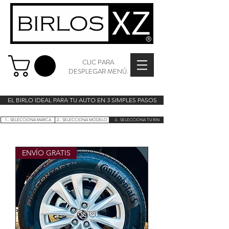
CLIC PARA
DESPLEGAR MENÚ.
EL BIRLO IDEAL PARA TU AUTO EN 3 SIMPLES PASOS
1.- SELECCIONA MARCA
2.- SELECCIONA MODELO
3-. SELECCIONA TU RIN
ENVÍO GRATIS