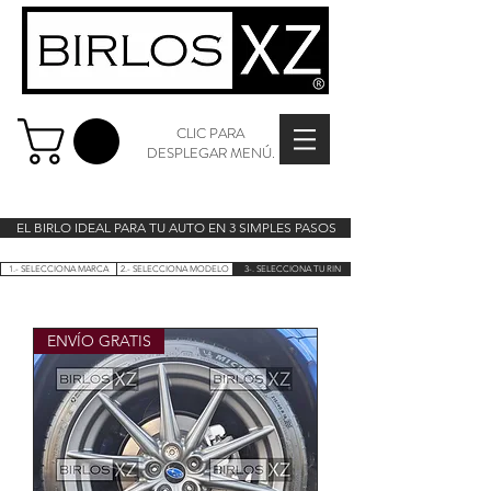
CLIC PARA
DESPLEGAR MENÚ.
EL BIRLO IDEAL PARA TU AUTO EN 3 SIMPLES PASOS
1.- SELECCIONA MARCA
2.- SELECCIONA MODELO
3-. SELECCIONA TU RIN
ENVÍO GRATIS