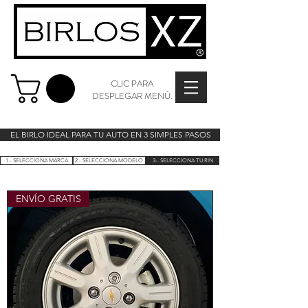
CLIC PARA
DESPLEGAR MENÚ.
EL BIRLO IDEAL PARA TU AUTO EN 3 SIMPLES PASOS
1.- SELECCIONA MARCA
2.- SELECCIONA MODELO
3-. SELECCIONA TU RIN
ENVÍO GRATIS