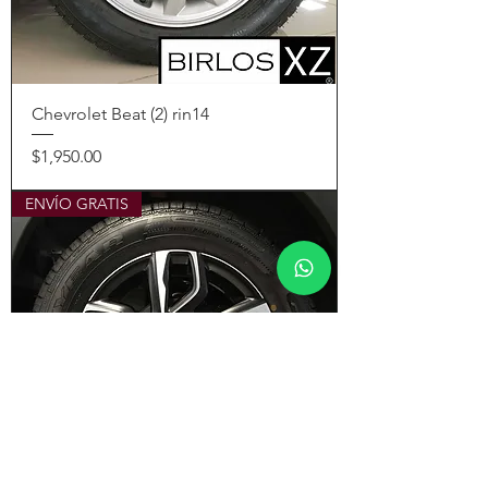
Chevrolet Beat (2) rin14
Precio
$1,950.00
ENVÍO GRATIS