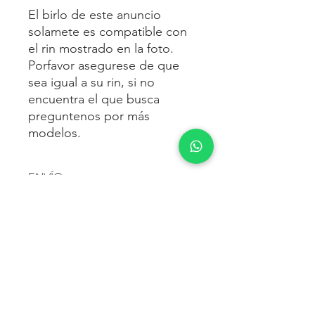
El birlo de este anuncio
solamete es compatible con
el rin mostrado en la foto.
Porfavor asegurese de que
sea igual a su rin, si no
encuentra el que busca
preguntenos por más
modelos.
ENVÍO
Envío gratis
a toda la república
FORMAS DE PAGO
mexicana.
Reciba sus birlos al siguiente día hábil
Para pagar agrega al carrito y luego
FACTURACIÓN E IMPUESTOS
o 2 días hábiles como máximo.
procede con la compra.
Enviamos por:
DHL, FEDEX,
Te dará las siguientes opciones
ESTAFETA, REDPACK.
Los precios mostrados incluyen IVA.
POLÍTICA DE DEVOLUCIÓN.
1.- Depósito o transferencia.
Para esto