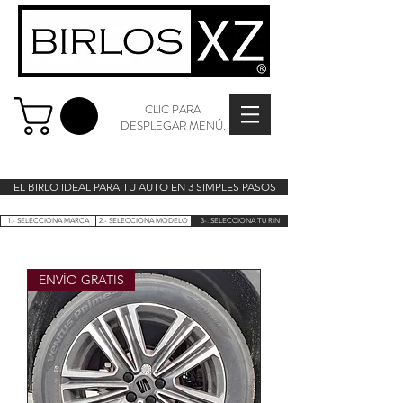
CLIC PARA
DESPLEGAR MENÚ.
EL BIRLO IDEAL PARA TU AUTO EN 3 SIMPLES PASOS
1.- SELECCIONA MARCA
2.- SELECCIONA MODELO
3-. SELECCIONA TU RIN
ENVÍO GRATIS