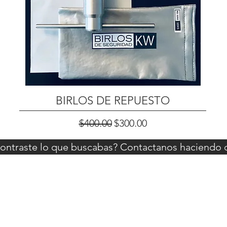
BIRLOS DE REPUESTO
Precio
Precio de oferta
$400.00
$300.00
ontraste lo que buscabas? Contactanos haciendo cl