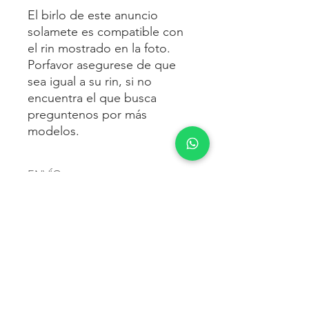
El birlo de este anuncio
solamete es compatible con
el rin mostrado en la foto.
Porfavor asegurese de que
sea igual a su rin, si no
encuentra el que busca
preguntenos por más
modelos.
ENVÍO
Envío gratis
a toda la república
FORMAS DE PAGO
mexicana.
Reciba sus birlos al siguiente día hábil
Para pagar agrega al carrito y luego
FACTURACIÓN E IMPUESTOS
o 2 días hábiles como máximo.
procede con la compra.
Enviamos por:
DHL, FEDEX,
Te dará las siguientes opciones
ESTAFETA, REDPACK.
Los precios mostrados incluyen IVA.
POLÍTICA DE DEVOLUCIÓN.
1.- Depósito o transferencia.
Para esto