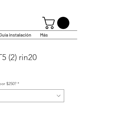
Guía instalación
Más
5 (2) rin20
por $250?
*