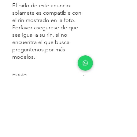
El birlo de este anuncio
solamete es compatible con
el rin mostrado en la foto.
Porfavor asegurese de que
sea igual a su rin, si no
encuentra el que busca
preguntenos por más
modelos.
ENVÍO
Envío gratis
a toda la república
FORMAS DE PAGO
mexicana.
Reciba sus birlos al siguiente día hábil
Para pagar agrega al carrito y luego
FACTURACIÓN E IMPUESTOS
o 2 días hábiles como máximo.
procede con la compra.
Enviamos por:
DHL, FEDEX,
Te dará las siguientes opciones
ESTAFETA, REDPACK.
Los precios mostrados incluyen IVA.
POLÍTICA DE DEVOLUCIÓN.
1.- Depósito o transferencia.
Para esto