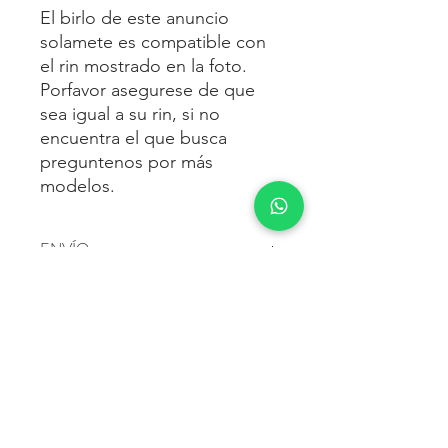
El birlo de este anuncio
solamete es compatible con
el rin mostrado en la foto.
Porfavor asegurese de que
sea igual a su rin, si no
encuentra el que busca
preguntenos por más
modelos.
ENVÍO
Envío gratis
a toda la república
FORMAS DE PAGO
mexicana.
Reciba sus birlos al siguiente día hábil
Para pagar agrega al carrito y luego
FACTURACIÓN E IMPUESTOS
o 2 días hábiles como máximo.
procede con la compra.
Enviamos por:
DHL, FEDEX,
Te dará las siguientes opciones
ESTAFETA, REDPACK.
Los precios mostrados incluyen IVA.
POLÍTICA DE DEVOLUCIÓN.
1.- Depósito o transferencia.
Para esto