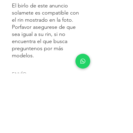
El birlo de este anuncio
solamete es compatible con
el rin mostrado en la foto.
Porfavor asegurese de que
sea igual a su rin, si no
encuentra el que busca
preguntenos por más
modelos.
ENVÍO
Envío gratis
a toda la república
FORMAS DE PAGO
mexicana.
Reciba sus birlos al siguiente día hábil
Para pagar agrega al carrito y luego
FACTURACIÓN E IMPUESTOS
o 2 días hábiles como máximo.
procede con la compra.
Enviamos por:
DHL, FEDEX,
Te dará las siguientes opciones
ESTAFETA, REDPACK.
Los precios mostrados incluyen IVA.
POLÍTICA DE DEVOLUCIÓN.
1.- Depósito o transferencia.
Para esto