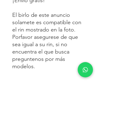
¡Envío gratis!
El birlo de este anuncio
solamete es compatible con
el rin mostrado en la foto.
Porfavor asegurese de que
sea igual a su rin, si no
encuentra el que busca
preguntenos por más
modelos.
ENVÍO
Envío gratis
a toda la república
FORMAS DE PAGO
mexicana.
Reciba sus birlos al siguiente día hábil
Para pagar agrega al carrito y luego
FACTURACIÓN E IMPUESTOS
o 2 días hábiles como máximo.
procede con la compra.
Enviamos por:
DHL, FEDEX,
Te dará las siguientes opciones