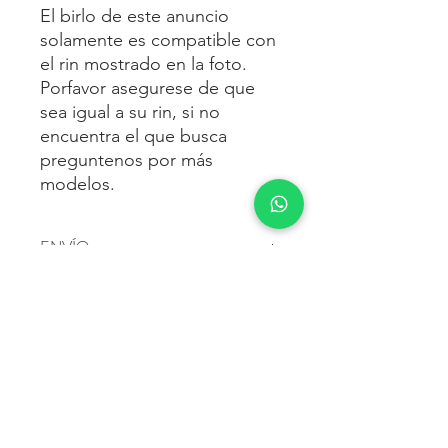
El birlo de este anuncio
solamente es compatible con
el rin mostrado en la foto.
Porfavor asegurese de que
sea igual a su rin, si no
encuentra el que busca
preguntenos por más
modelos.
ENVÍO
Envío gratis
a toda la república
FORMAS DE PAGO
mexicana.
Reciba sus birlos al siguiente día hábil
Para pagar agrega al carrito y luego
FACTURACIÓN E IMPUESTOS
o 2 días hábiles como máximo.
procede con la compra.
Enviamos por:
DHL, FEDEX,
Te dará las siguientes opciones
ESTAFETA, REDPACK.
Los precios mostrados incluyen IVA.
POLÍTICA DE DEVOLUCIÓN.
1.- Depósito o transferencia.
Para esto