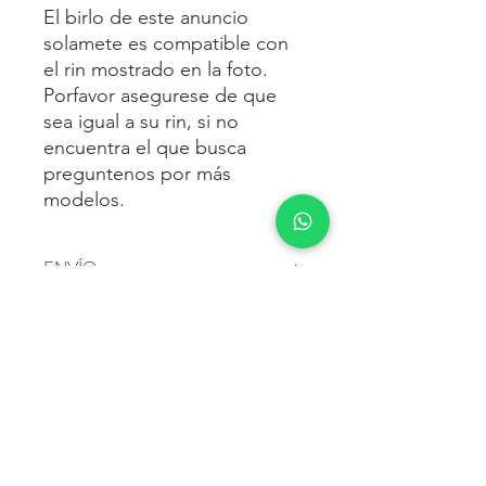
El birlo de este anuncio
solamete es compatible con
el rin mostrado en la foto.
Porfavor asegurese de que
sea igual a su rin, si no
encuentra el que busca
preguntenos por más
modelos.
ENVÍO
Envío gratis
a toda la república
FORMAS DE PAGO
mexicana.
Reciba sus birlos al siguiente día hábil
Para pagar agrega al carrito y luego
FACTURACIÓN E IMPUESTOS
o 2 días hábiles como máximo.
procede con la compra.
Enviamos por:
DHL, FEDEX,
Te dará las siguientes opciones
ESTAFETA, REDPACK.
Los precios mostrados incluyen IVA.
POLÍTICA DE DEVOLUCIÓN.
1.- Depósito o transferencia.
Para esto