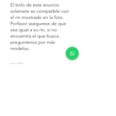
El birlo de este anuncio
solamete es compatible con
el rin mostrado en la foto.
Porfavor asegurese de que
sea igual a su rin, si no
encuentra el que busca
preguntenos por más
modelos.
ENVÍO
Envío gratis
a toda la república
FORMAS DE PAGO
mexicana.
Reciba sus birlos al siguiente día hábil
Para pagar agrega al carrito y luego
FACTURACIÓN E IMPUESTOS
o 2 días hábiles como máximo.
procede con la compra.
Enviamos por:
DHL, FEDEX,
Te dará las siguientes opciones
ESTAFETA, REDPACK.
Los precios mostrados incluyen IVA.
POLÍTICA DE DEVOLUCIÓN.
1.- Depósito o transferencia.
Para esto