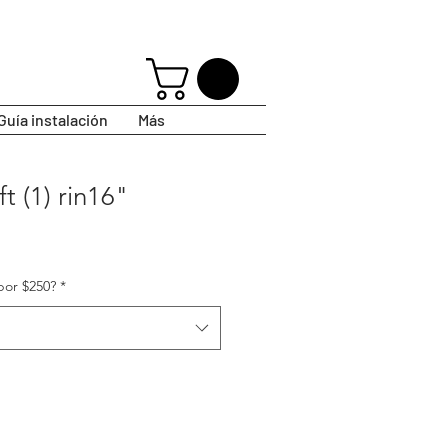
Guía instalación
Más
ft (1) rin16"
por $250?
*