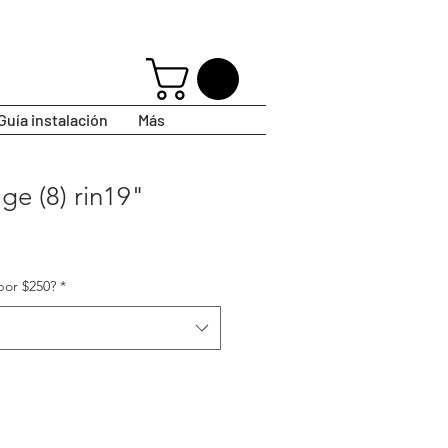
Guía instalación
Más
ge (8) rin19"
por $250?
*