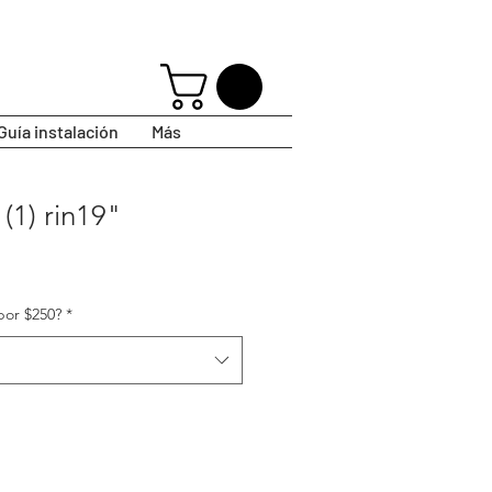
Guía instalación
Más
(1) rin19"
por $250?
*