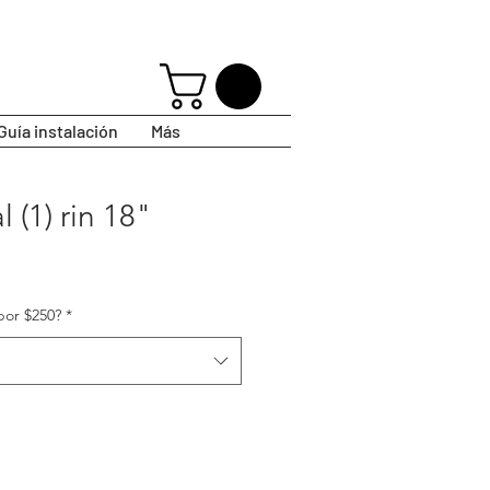
Guía instalación
Más
 (1) rin 18"
por $250?
*