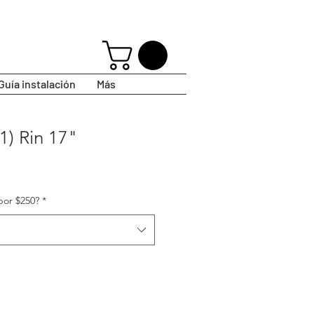
Guía instalación
Más
1) Rin 17"
por $250?
*