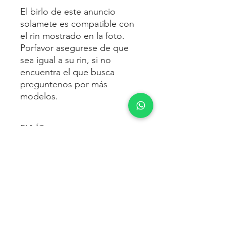
El birlo de este anuncio
solamete es compatible con
el rin mostrado en la foto.
Porfavor asegurese de que
sea igual a su rin, si no
encuentra el que busca
preguntenos por más
modelos.
ENVÍO
Envío gratis
a toda la república
FORMAS DE PAGO
mexicana.
Reciba sus birlos al siguiente día hábil
Para pagar agrega al carrito y luego
FACTURACIÓN E IMPUESTOS
o 2 días hábiles como máximo.
procede con la compra.
Enviamos por:
DHL, FEDEX,
Te dará las siguientes opciones
ESTAFETA, REDPACK.
Los precios mostrados incluyen IVA.
POLÍTICA DE DEVOLUCIÓN.