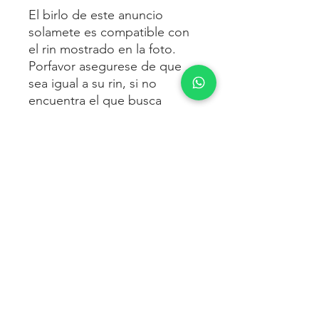
El birlo de este anuncio
solamete es compatible con
el rin mostrado en la foto.
Porfavor asegurese de que
sea igual a su rin, si no
encuentra el que busca
preguntenos por más
modelos.
POLÍTICA DE ENVÍO
Envío gratis a toda la republica
IMPUESTOS
mexicana.
Los precios mostrados incluyen IVA.
FACTURACIÓN
Si requiere factura favor de solicitarla
POLÍTICA DE DEVOLUCIÓN.
al correo electrónico o whatsapp.