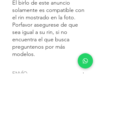
El birlo de este anuncio
solamente es compatible con
el rin mostrado en la foto.
Porfavor asegurese de que
sea igual a su rin, si no
encuentra el que busca
preguntenos por más
modelos.
ENVÍO
Envío gratis
a toda la república
FORMAS DE PAGO
mexicana.
Reciba sus birlos al siguiente día hábil
Para pagar agrega al carrito y luego
FACTURACIÓN E IMPUESTOS
o 2 días hábiles como máximo.
procede con la compra.
Enviamos por:
DHL, FEDEX,
Te dará las siguientes opciones
ESTAFETA, REDPACK.
Los precios mostrados incluyen IVA.
POLÍTICA DE DEVOLUCIÓN.
1.- Depósito o transferencia.
Para esto