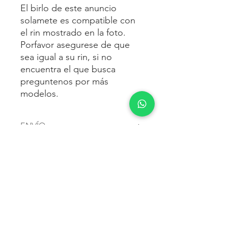
El birlo de este anuncio
solamete es compatible con
el rin mostrado en la foto.
Porfavor asegurese de que
sea igual a su rin, si no
encuentra el que busca
preguntenos por más
modelos.
ENVÍO
Envío gratis
a toda la república
FORMAS DE PAGO
mexicana.
Reciba sus birlos al siguiente día hábil
Para pagar agrega al carrito y luego
FACTURACIÓN E IMPUESTOS
o 2 días hábiles como máximo.
procede con la compra.
Enviamos por:
DHL, FEDEX,
Te dará las siguientes opciones
ESTAFETA, REDPACK.
Los precios mostrados incluyen IVA.
POLÍTICA DE DEVOLUCIÓN.
1.- Depósito o transferencia.
Para esto