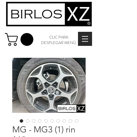
CLIC PARA
DESPLEGAR MENÚ.
MG - MG3 (1) rin