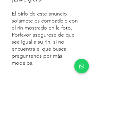
El birlo de este anuncio
solamete es compatible con
el rin mostrado en la foto.
Porfavor asegurese de que
sea igual a su rin, si no
encuentra el que busca
preguntenos por más
modelos.
ENVÍO
Envío gratis
a toda la república
FORMAS DE PAGO
mexicana.
Reciba sus birlos al siguiente día hábil
Para pagar agrega al carrito y luego
FACTURACIÓN E IMPUESTOS
o 2 días hábiles como máximo.
procede con la compra.
Enviamos por:
DHL, FEDEX,
Te dará las siguientes opciones