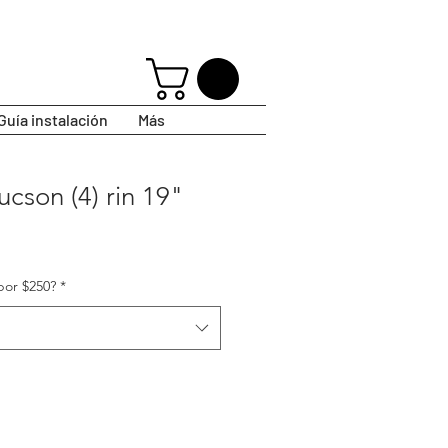
Guía instalación
Más
ucson (4) rin 19"
por $250?
*