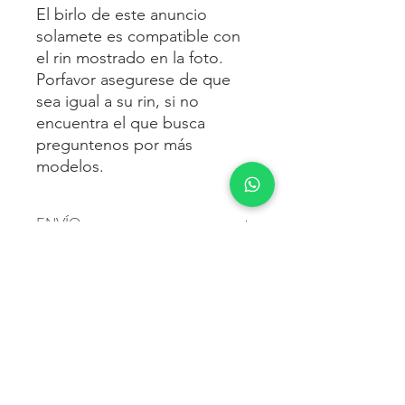
El birlo de este anuncio
solamete es compatible con
el rin mostrado en la foto.
Porfavor asegurese de que
sea igual a su rin, si no
encuentra el que busca
preguntenos por más
modelos.
ENVÍO
Envío gratis
a toda la república
FORMAS DE PAGO
mexicana.
Reciba sus birlos al siguiente día hábil
Para pagar agrega al carrito y luego
FACTURACIÓN E IMPUESTOS
o 2 días hábiles como máximo.
procede con la compra.
Enviamos por:
DHL, FEDEX,
Te dará las siguientes opciones
ESTAFETA, REDPACK.
Los precios mostrados incluyen IVA.
POLÍTICA DE DEVOLUCIÓN.
1.- Depósito o transferencia.
Para esto