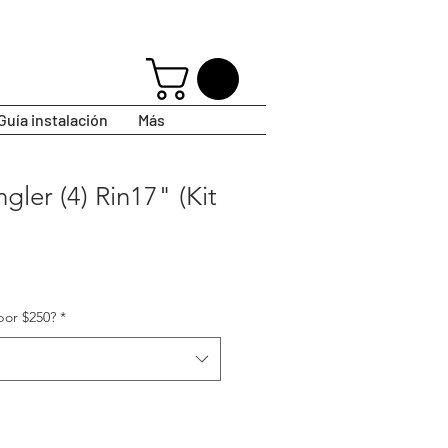
Guía instalación
Más
gler (4) Rin17" (Kit
por $250?
*