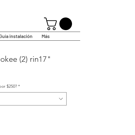
Guía instalación
Más
okee (2) rin17"
por $250?
*